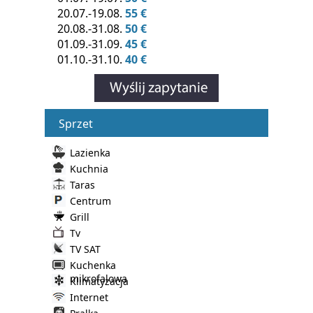
20.07.-19.08.
55 €
20.08.-31.08.
50 €
01.09.-31.09.
45 €
01.10.-31.10.
40 €
Sprzet
Lazienka
Kuchnia
Taras
Centrum
Grill
Tv
TV SAT
Kuchenka
mikrofalowa
Klimatyzacja
Internet