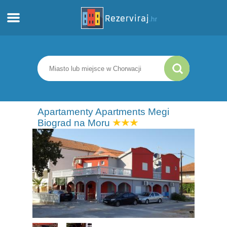
Dom
Apartamenty
Informacja turystyczna
Apartamenty Apartments Megi
Biograd na Moru
Plaże
webcams
Poznaj Chorwację
muzea