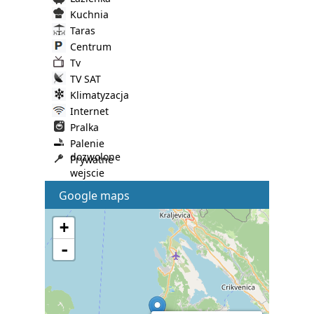
Kuchnia
Taras
Centrum
Tv
TV SAT
Klimatyzacja
Internet
Pralka
Palenie
dozwolone
Prywatne
wejscie
Google maps