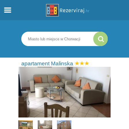
Dom
Apartamenty
Informacja turystyczna
apartament Malinska
Plaże
webcams
Poznaj Chorwację
muzea