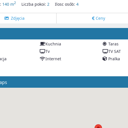
2
y:
140 m
Liczba pokoi:
2
Ilosc osób:
4
Zdjęcia
Ceny
Kuchnia
Taras
Tv
TV SAT
acja
Internet
Pralka
aps