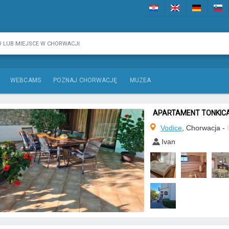
WEBCAMS
POZNAJ CHORWACJĘ
MUZEA
APARTAMENT TONKIC
Vodice
, Chorwacja -
Ivan