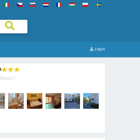
Login
A
Obrove 7