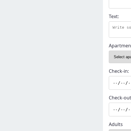
Text:
Apartmen
Check-in:
Check-out
Adults