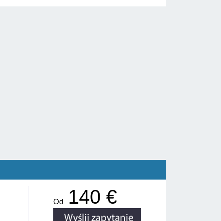
140 €
Od