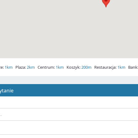
ze:
1km
Plaza:
2km
Centrum:
1km
Koszyk:
200m
Restauracja:
1km
Bank
ytanie