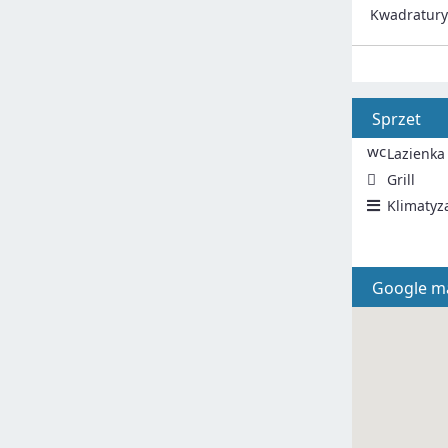
Kwadratur
Sprzet
wc
Lazienka
Grill
Klimatyz
Google m