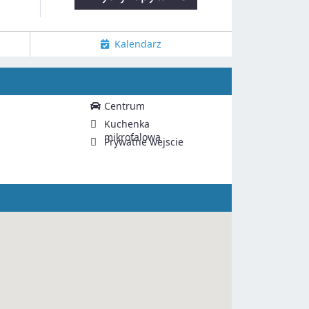
Kalendarz
Centrum
Kuchenka
mikrofalowa
Prywatne wejscie