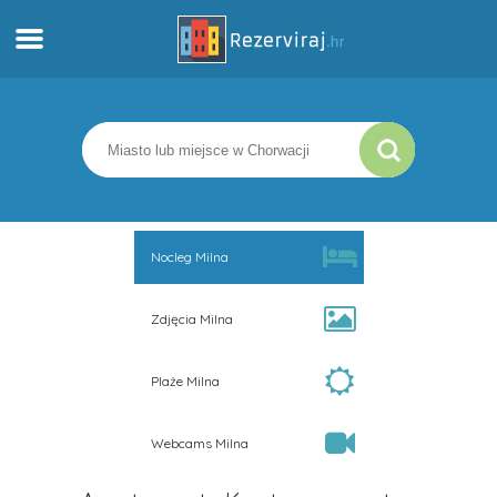
Dom
Apartamenty
Informacja turystyczna
Nocleg Milna
Plaże
Zdjęcia Milna
webcams
Plaże Milna
Poznaj Chorwację
Webcams Milna
muzea