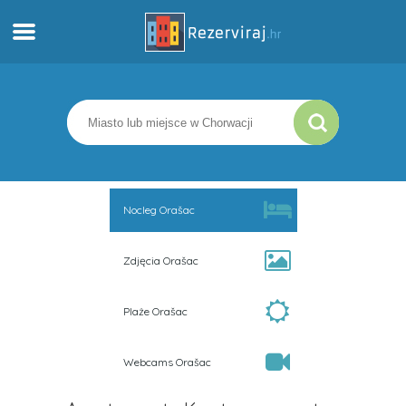
Dom
Apartamenty
Informacja turystyczna
Nocleg Orašac
Plaże
Zdjęcia Orašac
webcams
Plaże Orašac
Poznaj Chorwację
Webcams Orašac
muzea