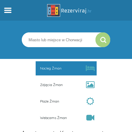
Dom
Apartamenty
Informacja turystyczna
Nocleg Žman
Plaże
Zdjęcia Žman
webcams
Plaże Žman
Poznaj Chorwację
Webcams Žman
muzea