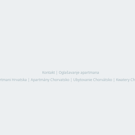
Kontakt
|
Oglašavanje apartmana
rtmani Hrvatska
|
Apartmány Chorvatsko
|
Ubytovanie Chorvátsko
|
Kwatery Ch