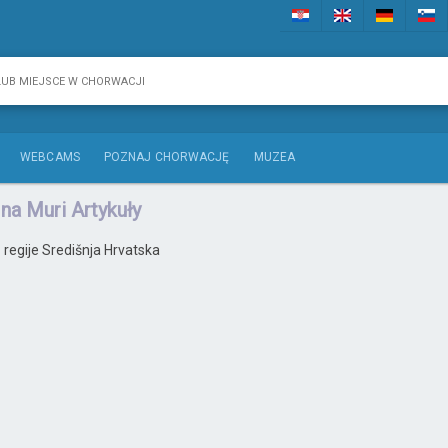
WEBCAMS
POZNAJ CHORWACJĘ
MUZEA
 na Muri Artykuły
iz regije Središnja Hrvatska