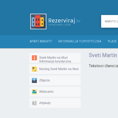
APARTAMENTY
INFORMACJA TURYSTYCZNA
PLAŻE
Sveti Martin
Sveti Martin na Muri
Informacja turystyczna
Tekstovi i članci 
Nocleg Sveti Martin na Muri
Zdjęcia
Webcams
Artykuły