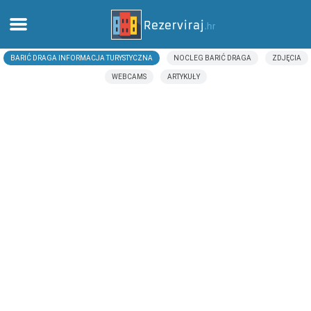
BARIĆ DRAGA INFORMACJA TURYSTYCZNA
NOCLEG BARIĆ DRAGA
ZDJĘCIA
Dom
WEBCAMS
ARTYKUŁY
Apartamenty
Informacja turystyczna
Plaże
webcams
Poznaj Chorwację
muzea