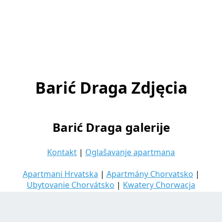
Barić Draga Zdjęcia
Barić Draga galerije
Kontakt
|
Oglašavanje apartmana
Apartmani Hrvatska
|
Apartmány Chorvatsko
|
Ubytovanie Chorvátsko
|
Kwatery Chorwacja