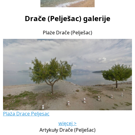
Drače (Pelješac) galerije
Plaże Drače (Pelješac)
Plaża Drace Peljesac
więcej >
Artykuły Drače (Pelješac)