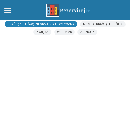
DRAČE (PELJEŠAC) INFORMACJA TURYSTYCZNA
NOCLEG DRAČE (PELJEŠAC)
Dom
ZDJĘCIA
WEBCAMS
ARTYKUŁY
Apartamenty
Informacja turystyczna
Plaże
webcams
Poznaj Chorwację
muzea