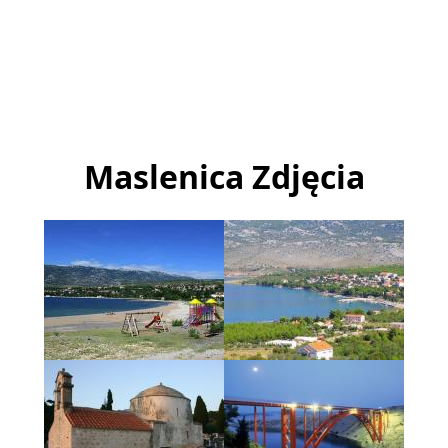
Maslenica Zdjęcia