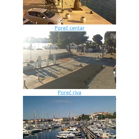
Poreč centar
Poreč riva