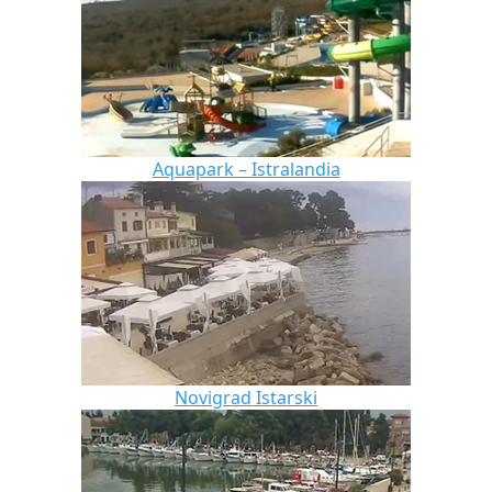
Aquapark – Istralandia
Novigrad Istarski