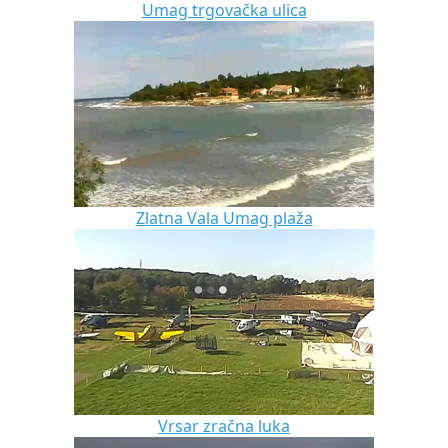
Umag trgovačka ulica
Zlatna Vala Umag plaža
Vrsar zračna luka