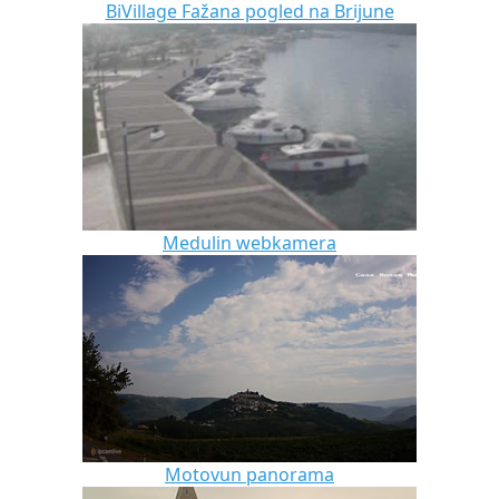
BiVillage Fažana pogled na Brijune
Medulin webkamera
Motovun panorama