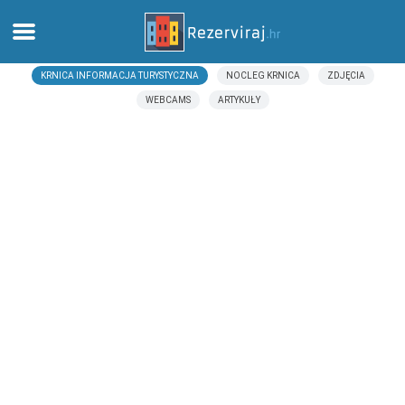
KRNICA INFORMACJA TURYSTYCZNA
NOCLEG KRNICA
ZDJĘCIA
Dom
WEBCAMS
ARTYKUŁY
Apartamenty
Informacja turystyczna
Plaże
webcams
Poznaj Chorwację
muzea