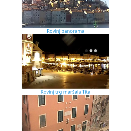
Rovinj panorama
Rovinj trg maršala Tita