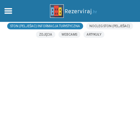
STON (PELJEŠAC) INFORMACJA TURYSTYCZNA
NOCLEG STON (PELJEŠAC)
Dom
ZDJĘCIA
WEBCAMS
ARTYKUŁY
Apartamenty
Informacja turystyczna
Plaże
webcams
Poznaj Chorwację
muzea