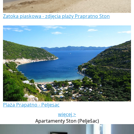
Zatoka piaskowa - zdjęcia plaży Prapratno Ston
Plaża Prapatno - Peljesac
więcej >
Apartamenty Ston (Pelješac)