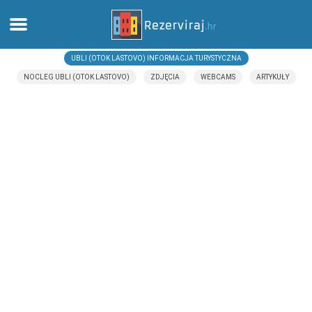
UBLI (OTOK LASTOVO) INFORMACJA TURYSTYCZNA
Dom
NOCLEG UBLI (OTOK LASTOVO)
ZDJĘCIA
WEBCAMS
ARTYKUŁY
Apartamenty
Informacja turystyczna
Plaże
webcams
Poznaj Chorwację
muzea