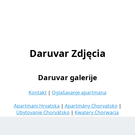
Daruvar Zdjęcia
Daruvar galerije
Kontakt
|
Oglašavanje apartmana
Apartmani Hrvatska
|
Apartmány Chorvatsko
|
Ubytovanie Chorvátsko
|
Kwatery Chorwacja