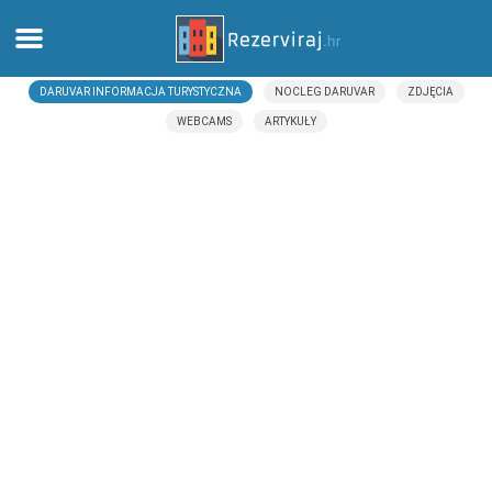
DARUVAR INFORMACJA TURYSTYCZNA
NOCLEG DARUVAR
ZDJĘCIA
Dom
WEBCAMS
ARTYKUŁY
Apartamenty
Informacja turystyczna
Plaże
webcams
Poznaj Chorwację
muzea