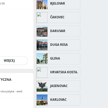
BJELOVAR
 (0)
ČAKOVEC
DARUVAR
DUGA RESA
GLINA
WIĘCEJ
HRVATSKA KOSTA.
TYCZNA
JASENOVAC
roturystyka - wieś
KARLOVAC