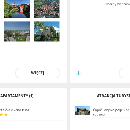
Nearby webcams
WIĘCEJ
APARTAMENTY (1)
ATRAKCJA TURYS
žnička vikend kuća
Čigoč Lonjsko polje - ag
rodzaju