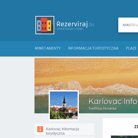
APARTAMENTY
INFORMACJA TURYSTYCZNA
PLAŻE
Karlovac Inf
Središnja Hrvatska
Z
Karlovac Informacja
turystyczna