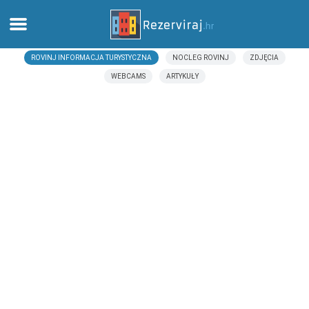
ROVINJ INFORMACJA TURYSTYCZNA
NOCLEG ROVINJ
ZDJĘCIA
Dom
WEBCAMS
ARTYKUŁY
Apartamenty
Informacja turystyczna
Plaże
webcams
Poznaj Chorwację
muzea