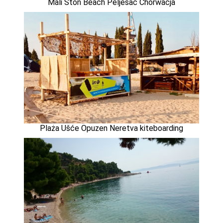
Mali Ston Beach Peljesac Chorwacja
Plaża Ušće Opuzen Neretva kiteboarding