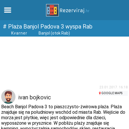
Dom
# Plaża Banjol Padova 3 wyspa Rab
Kvarner
Banjol (otok Rab)
Apartamenty
Informacja turystyczna
Plaże
webcams
23.01.2017. 16:18
GOOGLE MAPS
ivan bojkovic
Poznaj Chorwację
Beach Banjol Padova 3 to piaszczysto-żwirowa plaża. Plaża
znajduje się na południowy wschód od miasta Rab. Wejście do
morza jest płytkie, więc jest odpowiednie dla dzieci,
muzea
wyposażone w prysznice. W pobliżu plaży znajduje się
kemping, wypożyczalnia samochodów, sklep, restauracja,