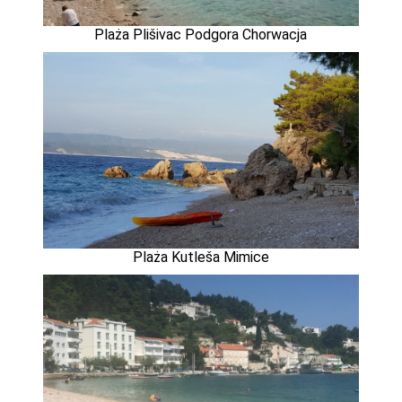
Plaża Plišivac Podgora Chorwacja
Plaża Kutleša Mimice