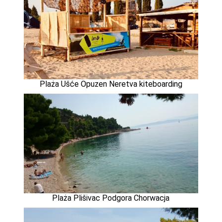
Plaża Ušće Opuzen Neretva kiteboarding
Plaża Plišivac Podgora Chorwacja