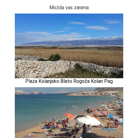
Možda vas zanima
Plaża Kolanjsko Blato Rogoža Kolan Pag