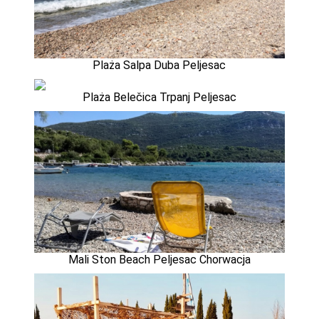
Plaża Salpa Duba Peljesac
Plaża Belečica Trpanj Peljesac
Mali Ston Beach Peljesac Chorwacja