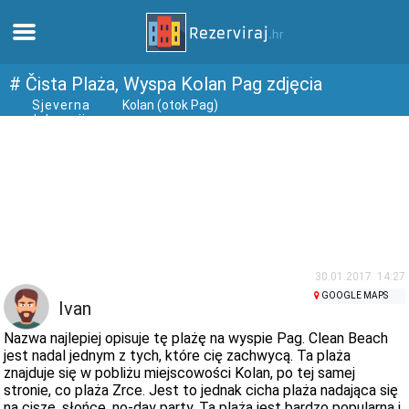
Dom
# Čista Plaża, Wyspa Kolan Pag zdjęcia
Sjeverna
Kolan (otok Pag)
dalmacija
Apartamenty
Informacja turystyczna
Plaże
webcams
30.01.2017. 14:27
GOOGLE MAPS
Ivan
Poznaj Chorwację
Nazwa najlepiej opisuje tę plażę na wyspie Pag. Clean Beach
jest nadal jednym z tych, które cię zachwycą. Ta plaża
znajduje się w pobliżu miejscowości Kolan, po tej samej
muzea
stronie, co plaża Zrce. Jest to jednak cicha plaża nadająca się
na ciszę, słońce, no-day party. Ta plaża jest bardzo popularna i