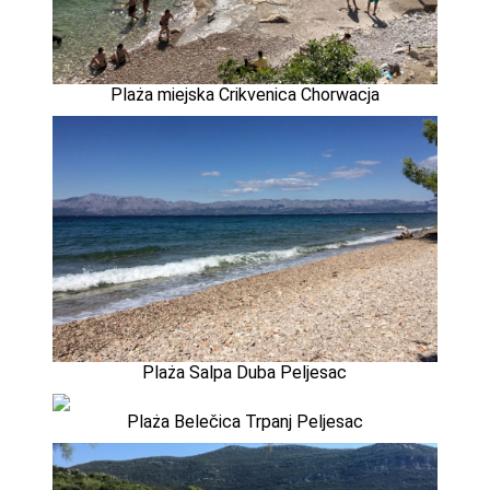
Plaża miejska Crikvenica Chorwacja
Plaża Salpa Duba Peljesac
Plaża Belečica Trpanj Peljesac