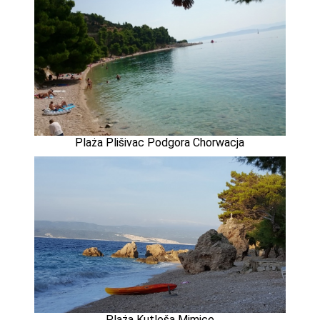
Plaża Plišivac Podgora Chorwacja
Plaża Kutleša Mimice