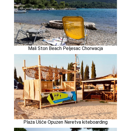
Mali Ston Beach Peljesac Chorwacja
Plaża Ušće Opuzen Neretva kiteboarding