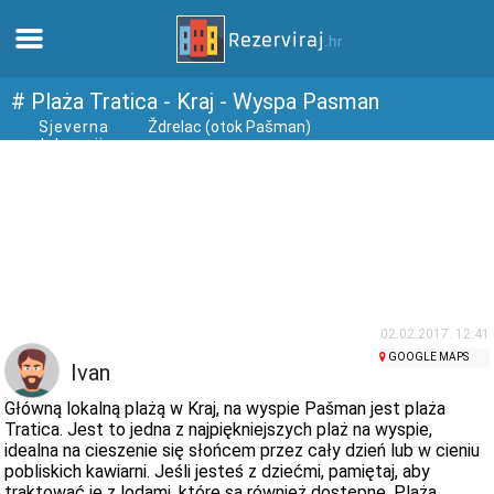
Dom
# Plaża Tratica - Kraj - Wyspa Pasman
Sjeverna
Ždrelac (otok Pašman)
dalmacija
Apartamenty
Informacja turystyczna
Plaże
webcams
02.02.2017. 12:41
GOOGLE MAPS
Ivan
Poznaj Chorwację
Główną lokalną plażą w Kraj, na wyspie Pašman jest plaża
Tratica. Jest to jedna z najpiękniejszych plaż na wyspie,
idealna na cieszenie się słońcem przez cały dzień lub w cieniu
muzea
pobliskich kawiarni. Jeśli jesteś z dziećmi, pamiętaj, aby
traktować je z lodami, które są również dostępne. Plaża