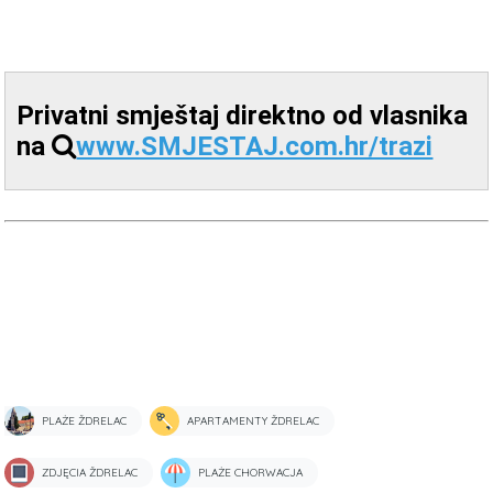
Privatni smještaj direktno od vlasnika
na
www.SMJESTAJ.com.hr/trazi
PLAŻE ŽDRELAC
APARTAMENTY ŽDRELAC
ZDJĘCIA ŽDRELAC
PLAŻE CHORWACJA