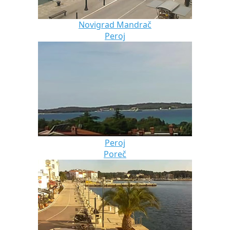
Novigrad Mandrač
Peroj
Peroj
Poreč