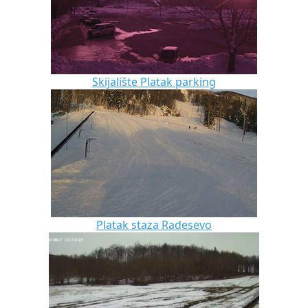
Skijalište Platak parking
Platak staza Radesevo