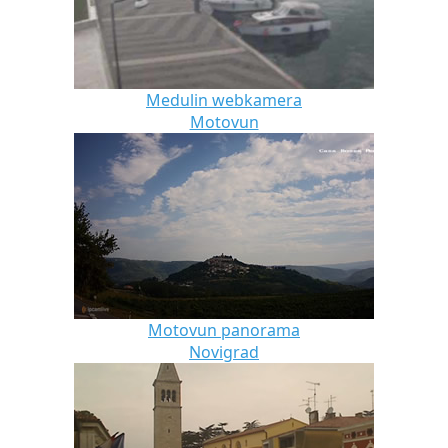
Medulin webkamera
Motovun
Motovun panorama
Novigrad