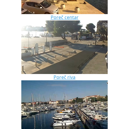
Poreč centar
Poreč riva