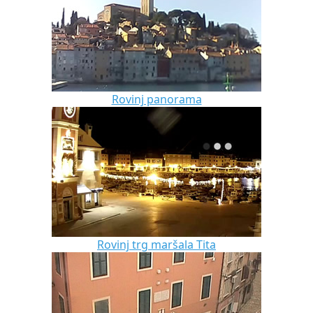
Rovinj panorama
Rovinj trg maršala Tita