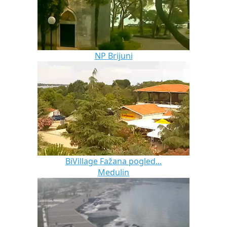
NP Brijuni
BiVillage Fažana pogled...
Medulin