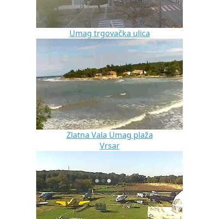
Umag trgovačka ulica
Zlatna Vala Umag plaža
Vrsar