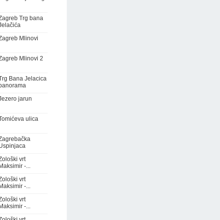
Zagreb Trg bana
Jelačića
Zagreb Mlinovi
Zagreb Mlinovi 2
Trg Bana Jelacica
panorama
Jezero jarun
Tomićeva ulica
Zagrebačka
Uspinjaca
Zološki vrt
Maksimir -...
Zološki vrt
Maksimir -...
Zološki vrt
Maksimir -...
Zološki vrt