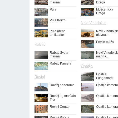
marina
Draga
Pula
Mošćenička
Draga
Pula Korzo
Novi Vinodolski
Pula arena
Novi Vinodolsk
amfiteatar
glavna...
Povile plaža
Rabac
Rabac Sveta
Novi Vinodolsk
marina
marina...
Rabac Kamera
Opatija
Opatija
Rovinj
Lungomare
Rovinj panorama
Opatija kamera
Rovinj trg maršala
Opatija kamera
Tita
Rovinj Centar
Opatija kamera
Rovinj Piazza
Opatija kamera