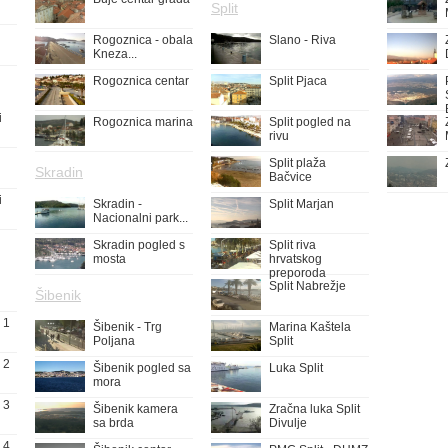
Split
Rogoznica - obala
Slano - Riva
Kneza...
Rogoznica centar
Split Pjaca
i
Rogoznica marina
Split pogled na
rivu
Split plaža
Skradin
Bačvice
i
Skradin -
Split Marjan
Nacionalni park...
Skradin pogled s
Split riva
mosta
hrvatskog
preporoda
Split Nabrežje
Šibenik
 1
Šibenik - Trg
Marina Kaštela
Poljana
Split
 2
Šibenik pogled sa
Luka Split
mora
 3
Šibenik kamera
Zračna luka Split
sa brda
Divulje
 4