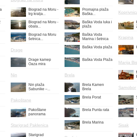
ža
Biograd na Moru -
Promajna plaža
Koprivnic
trg kralja...
Baška...
ž
Biograd na Moru -
Baška Voda luka i
obala...
plaža
Biograd na Moru
Baška Voda
Krapina
šetnica...
Marina i šetnica
Baška Voda plaža
Drage
Drage kamep
Baška Voda Plaža
Marija Bis
Oaza mira
Nin
Brela
Nin plaža
Brela Kamen
Samobor
Sabunike –...
Brela
Brela Porat
Pakoštane
Pakoštane
Brela Punta rata
panorama
Brela Marina
Starigrad Paklenica
Sisak
Starigrad