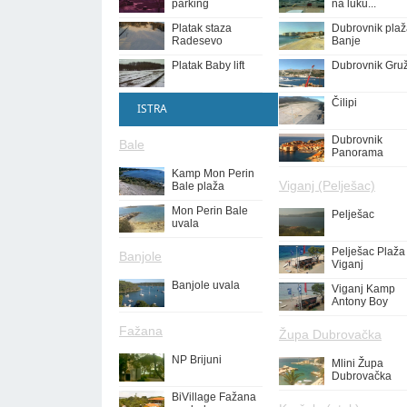
parking
na luku...
Platak staza
Dubrovnik pla
Radesevo
Banje
Platak Baby lift
Dubrovnik Gru
Čilipi
ISTRA
Dubrovnik
Bale
Panorama
Kamp Mon Perin
Viganj (Pelješac)
Bale plaža
Mon Perin Bale
Pelješac
uvala
Pelješac Plaža
Banjole
Viganj
Banjole uvala
Viganj Kamp
Antony Boy
Fažana
Župa Dubrovačka
NP Brijuni
Mlini Župa
Dubrovačka
BiVillage Fažana