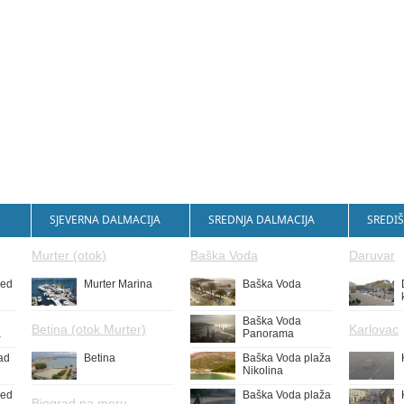
SJEVERNA DALMACIJA
SREDNJA DALMACIJA
SREDIŠ
Murter (otok)
Baška Voda
Daruvar
led
Murter Marina
Baška Voda
Baška Voda
Betina (otok Murter)
Karlovac
a
Panorama
ad
Betina
Baška Voda plaža
Nikolina
led
Baška Voda plaža
Biograd na moru