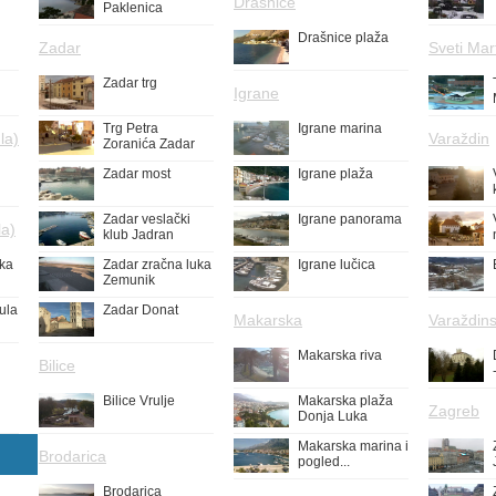
Drašnice
Paklenica
Drašnice plaža
Zadar
Sveti Mar
Zadar trg
Igrane
Trg Petra
Igrane marina
la)
Varaždin
Zoranića Zadar
Zadar most
Igrane plaža
Zadar veslački
Igrane panorama
la)
klub Jadran
uka
Zadar zračna luka
Igrane lučica
Zemunik
ula
Zadar Donat
Makarska
Varaždins
Makarska riva
Bilice
Bilice Vrulje
Makarska plaža
Zagreb
Donja Luka
Makarska marina i
Brodarica
pogled...
Brodarica