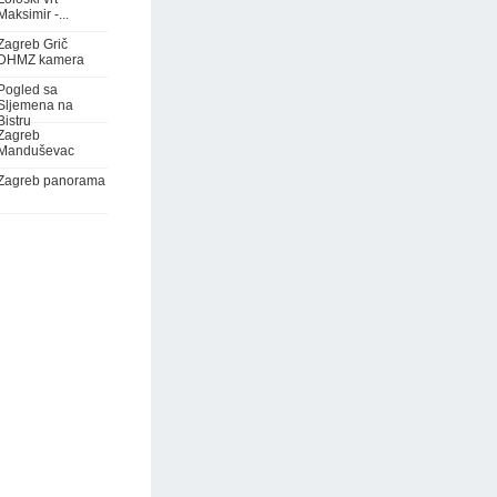
Maksimir -...
Zagreb Grič
DHMZ kamera
Pogled sa
Sljemena na
Bistru
Zagreb
Manduševac
Zagreb panorama