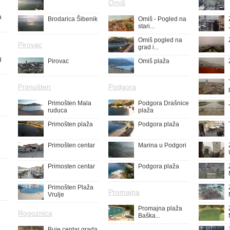
Omiš
a
Brodarica Šibenik
Omiš - Pogled na
stari...
Omiš pogled na
Pirovac
grad i...
g
Pirovac
Omiš plaža
Primošten
Podgora
Primošten Mala
Podgora Drašnice
ruduca
plaža
Primošten plaža
Podgora plaža
Primošten centar
Marina u Podgori
Primosten centar
Podgora plaža
Primošten Plaža
Promajna
Vrulje
Promajna plaža
Rogoznica
Baška...
Buje centar grada