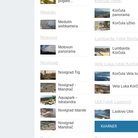
Korčula (otok)
pogled...
Korčula
Medulin
panorama
Medulin
Korčula uživo
webkamera
Motovun
Lumbarda (otok Korču
Motovun
Lumbarda
panorama
Korčula
Novigrad
Vela Luka (otok Korču
Novigrad Trg
Korčula Vela l
Novigrad -
Vela Luka Korč
Mandrač
Aquapark –
Ubli (otok Lastovo)
Istralandia
Novigrad Istarski
Lastovo Ubli
Novigrad
KVARNER
Mandrač