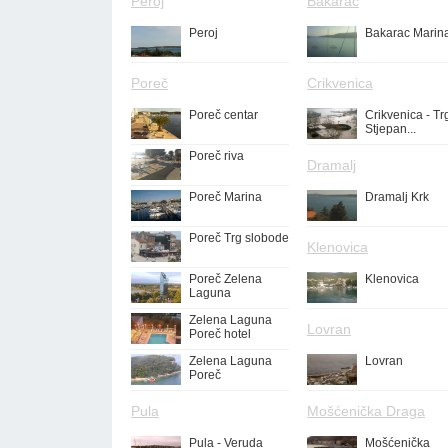
Peroj
Bakarac
Peroj
Bakarac Marin
Poreč
Crikvenica
Poreč centar
Crikvenica - Tr
Stjepan...
Poreč riva
Dramalj
Poreč Marina
Dramalj Krk
Poreč Trg slobode
Klenovica
Poreč Zelena
Klenovica
Laguna
Zelena Laguna
Lovran
Poreč hotel
Zelena Laguna
Lovran
Poreč
Pula
Mošćenička Draga
Pula - Veruda
Mošćenička