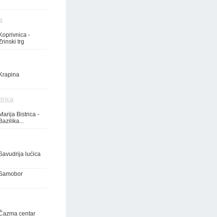
a
Koprivnica -
Zrinski trg
Krapina
trica
Marija Bistrica -
Bazilika...
Savudrija lućica
Samobor
Čazma centar