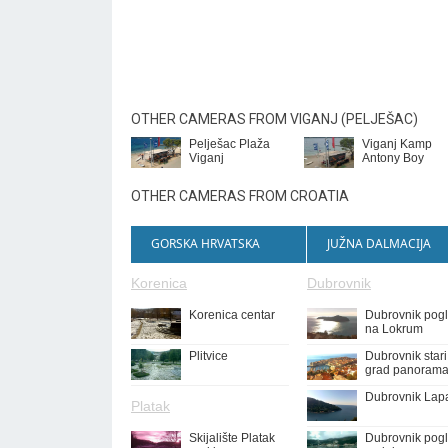
OTHER CAMERAS FROM VIGANJ (PELJEŠAC)
Pelješac Plaža
Viganj Kamp
Viganj
Antony Boy
OTHER CAMERAS FROM CROATIA
GORSKA HRVATSKA
JUŽNA DALMACIJA
Korenica
Dubrovnik
Korenica centar
Dubrovnik pog
na Lokrum
Plitvice
Dubrovnik stari
grad panoram
Dubrovnik Lap
Platak
Skijalište Platak
Dubrovnik pog