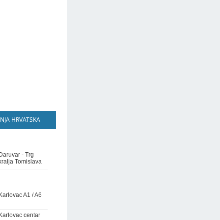
NJA HRVATSKA
Daruvar - Trg
kralja Tomislava
Karlovac A1 / A6
Karlovac centar