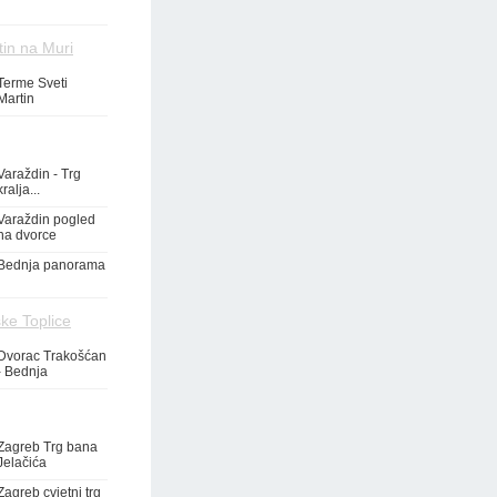
tin na Muri
Terme Sveti
Martin
Varaždin - Trg
kralja...
Varaždin pogled
na dvorce
Bednja panorama
ke Toplice
Dvorac Trakošćan
- Bednja
Zagreb Trg bana
Jelačića
Zagreb cvjetni trg