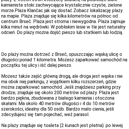
kamieniste stoki zachwycające krystalicznie czyste, zielone
morze.Plaza Klančac jak się dostać Zobacz lokalizację plaży
na mapie. Plaża znajduje się kilka kilometrów na północ od
centrum Brseč. Plaża jest stroma i niewygodna. Plaża zajmuje
kilka minut na wędrówki. W pobliskim lesie w tle jest naturalny
odcień. Do plaży można dojść pieszo lub statkiem lub łodzią.
Do plaży można dotrzeć z Brseč, opuszczając wąską ulicę o
długości ponad 1 kilometra. Możesz zaparkować samochód na
początku tej ulicy i iść dalej pieszo.
Możesz także zejść główną drogą, ale droga jest wąska i nie
ma obok niej parkingu, z wyjątkiem kilku rozszerzeń, gdzie
można zaparkować samochód. Jeśli znajdziesz parking przy
drodze, znajduje się około 200 metrów od plaży. Plaża jest
bardzo piękna, zbudowana z białego kamienia i otoczona
skałami. Ma około 40 metrów długości i 4 do 10 metrów
szerokości, idealny dla 50 osób. Bardzo mało cienia, jeśli
zdecydujesz się tam pojechać, weź parasol.
Na plaży znajduje się toaleta (2 kunach jest płatna). po lewej