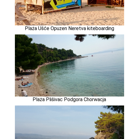
Plaża Ušće Opuzen Neretva kiteboarding
Plaża Plišivac Podgora Chorwacja