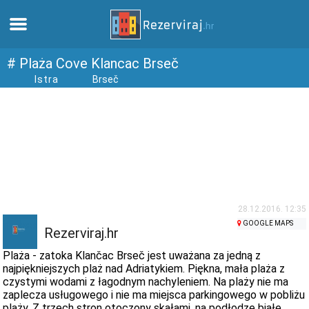
Dom
# Plaża Cove Klancac Brseč
Istra
Brseč
Apartamenty
Informacja turystyczna
Plaże
webcams
28.12.2016. 12:35
GOOGLE MAPS
Rezerviraj.hr
Poznaj Chorwację
Plaża - zatoka Klančac Brseč jest uważana za jedną z
najpiękniejszych plaż nad Adriatykiem. Piękna, mała plaża z
czystymi wodami z łagodnym nachyleniem. Na plaży nie ma
muzea
zaplecza usługowego i nie ma miejsca parkingowego w pobliżu
plaży. Z trzech stron otoczony skałami, na podłodze białe