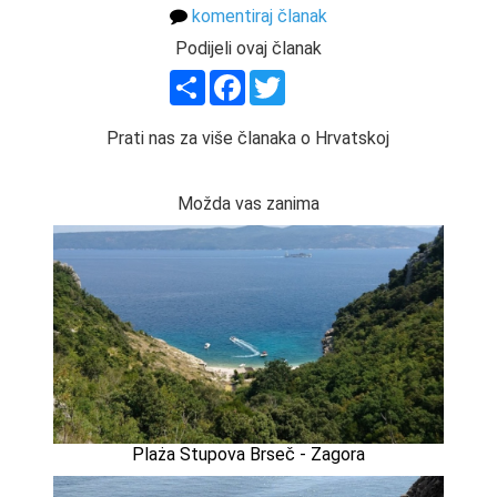
komentiraj članak
Podijeli ovaj članak
Share
Facebook
Twitter
Prati nas za više članaka o Hrvatskoj
Možda vas zanima
Plaża Stupova Brseč - Zagora