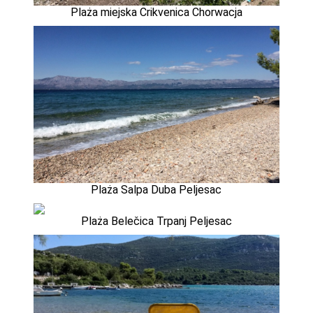
Plaża miejska Crikvenica Chorwacja
Plaża Salpa Duba Peljesac
Plaża Belečica Trpanj Peljesac