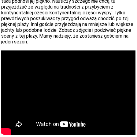
taka podnosi jej piękno. Nauticzy szczególnie chcą tu
przyjeżdżać ze względu na trudności z przybyciem z
kontynentalnej części kontynentalnej części wyspy. Tylko
prawdziwych poszukiwaczy przygód odważą chodzić po tej
pięknej plaży. Inni goście przyjeżdżają na mniejsze lub większe
jachty lub podobne łodzie. Zobacz zdjęcia i podziwiać piękne
sceny z tej plaży. Mamy nadzieję, że zostaniesz gościem na
jeden sezon.