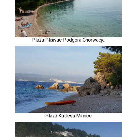
Plaża Plišivac Podgora Chorwacja
Plaża Kutleša Mimice