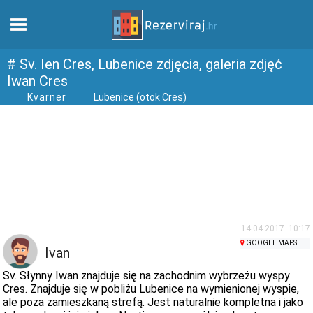
Dom
# Sv. Ien Cres, Lubenice zdjęcia, galeria zdjęć
Iwan Cres
Kvarner
Lubenice (otok Cres)
Apartamenty
Informacja turystyczna
Plaże
webcams
14.04.2017. 10:17
GOOGLE MAPS
Poznaj Chorwację
Ivan
Sv. Słynny Iwan znajduje się na zachodnim wybrzeżu wyspy
muzea
Cres. Znajduje się w pobliżu Lubenice na wymienionej wyspie,
ale poza zamieszkaną strefą. Jest naturalnie kompletna i jako