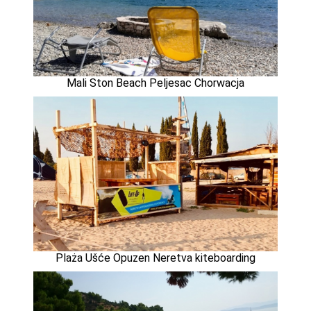
Mali Ston Beach Peljesac Chorwacja
Plaża Ušće Opuzen Neretva kiteboarding