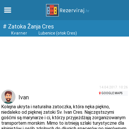
Dom
# Zatoka Žanja Cres
Kvarner
Lubenice (otok Cres)
Apartamenty
Informacja turystyczna
Plaże
webcams
14.04.2017. 10:26
GOOGLE MAPS
Ivan
Poznaj Chorwację
Kolejna ukryta i naturalna zatoczka, która nęka piękno,
niedaleko od pięknej zatoki Sv. Ivan Cres. Najczęstszymi
gośćmi są marynarze i ci, którzy przyjeżdżają zorganizowanym
muzea
transportem morskim. Mimo to istnieją szlaki turystyczne dla
alpinistów i osób zdolnych do długich spacerów po nierównym