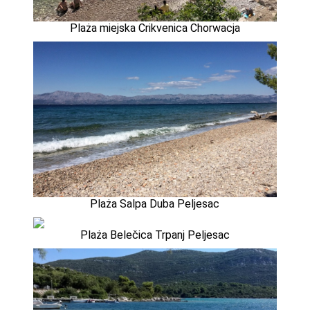
Plaża miejska Crikvenica Chorwacja
Plaża Salpa Duba Peljesac
Plaża Belečica Trpanj Peljesac