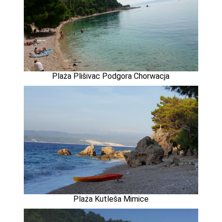
Plaża Plišivac Podgora Chorwacja
Plaża Kutleša Mimice