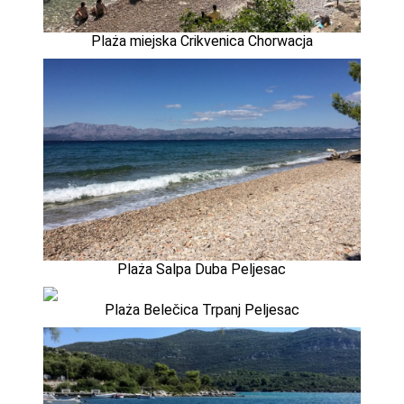
Plaża miejska Crikvenica Chorwacja
Plaża Salpa Duba Peljesac
Plaża Belečica Trpanj Peljesac