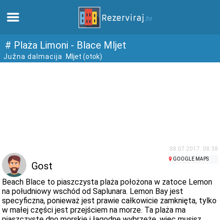
Dom
# Plaża Limoni - Blace Mljet
Južna dalmacija
Mljet (otok)
Apartamenty
Informacja turystyczna
Plaże
webcams
08.07.2017. 08:38
GOOGLE MAPS
Gost
Poznaj Chorwację
Beach Blace to piaszczysta plaża położona w zatoce Lemon
na południowy wschód od Saplunara. Lemon Bay jest
specyficzna, ponieważ jest prawie całkowicie zamknięta, tylko
muzea
w małej części jest przejściem na morze. Ta plaża ma
piaszczyste dno morskie i łagodne wybrzeże, więc musisz