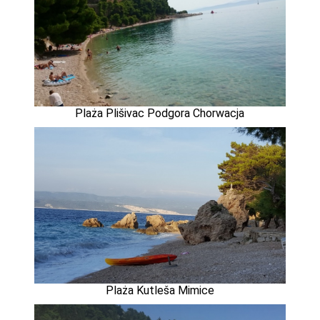
Plaża Plišivac Podgora Chorwacja
Plaża Kutleša Mimice