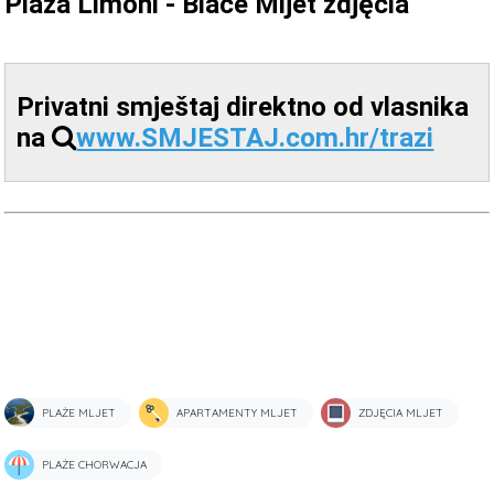
Plaza Limoni - Blace Mljet zdjęcia
Privatni smještaj direktno od vlasnika
na
www.SMJESTAJ.com.hr/trazi
PLAŻE MLJET
APARTAMENTY MLJET
ZDJĘCIA MLJET
PLAŻE CHORWACJA