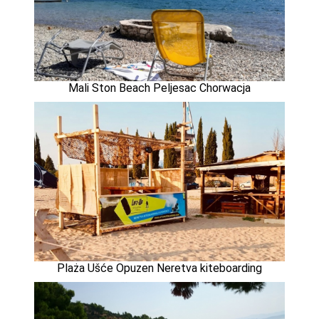
Mali Ston Beach Peljesac Chorwacja
Plaża Ušće Opuzen Neretva kiteboarding