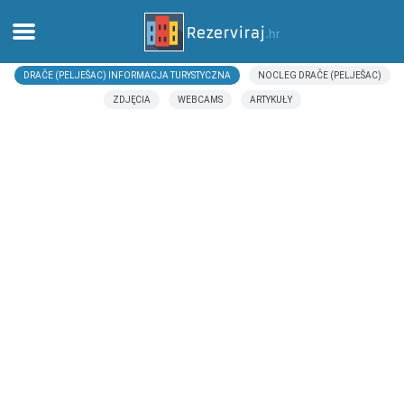
DRAČE (PELJEŠAC) INFORMACJA TURYSTYCZNA
NOCLEG DRAČE (PELJEŠAC)
Dom
ZDJĘCIA
WEBCAMS
ARTYKUŁY
Apartamenty
Informacja turystyczna
Plaże
webcams
Poznaj Chorwację
muzea