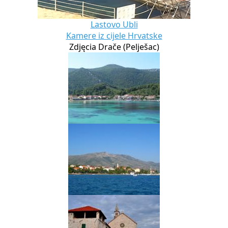
Lastovo Ubli
Kamere iz cijele Hrvatske
Zdjęcia Drače (Pelješac)