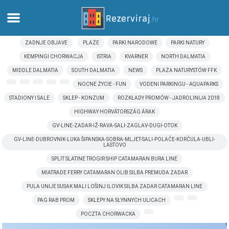
ZADNJE OBJAVE
PLAŻE
PARKI NARODOWE
PARKI NATURY
Dom
KEMPINGI CHORWACJA
ISTRIA
KVARNER
NORTH DALMATIA
MIDDLE DALMATIA
SOUTH DALMATIA
NEWS
PLAŻA NATURYSTÓW FFK
Apartamenty
NOCNE ŻYCIE - FUN
VODENI PARKINGU - AQUAPARKS
STADIONY I SALE
SKLEP - KONZUM
ROZKŁADY PROMÓW - JADROLINIJA 2018
Informacja turystyczna
HIGHWAY HORVÁTORSZÁG ÁRAK
GV-LINE-ZADAR-IŽ-RAVA-SALI-ZAGLAV-DUGI-OTOK
Plaże
GV-LINE-DUBROVNIK-LUKA ŠIPANSKA-SOBRA-MLJET-SALI-POLAČE-KORČULA-UBLI-
LASTOVO
webcams
SPLIT SLATINE TROGIR SHIP CATAMARAN BURA LINE
MIATRADE FERRY CATAMARAN OLIB SILBA PREMUDA ZADAR
Poznaj Chorwację
PULA UNIJE SUSAK MALI LOŠINJ ILOVIK SILBA ZADAR CATAMARAN LINE
PAG RAB PROM
SKLEPY NA SŁYNNYCH ULICACH
muzea
POCZTA CHORWACKA