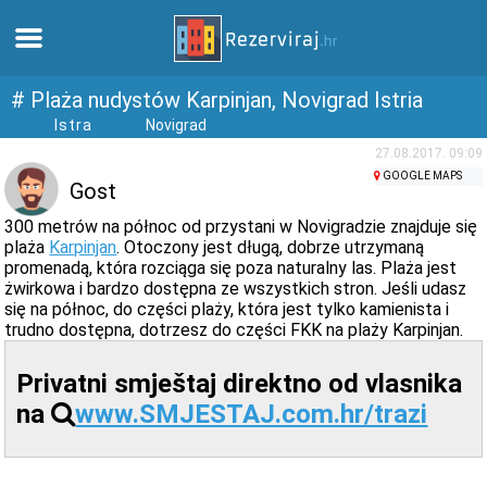
Dom
# Plaża nudystów Karpinjan, Novigrad Istria
Istra
Novigrad
Apartamenty
27.08.2017. 09:09
GOOGLE MAPS
Gost
Informacja turystyczna
300 metrów na północ od przystani w Novigradzie znajduje się
plaża
Karpinjan
. Otoczony jest długą, dobrze utrzymaną
promenadą, która rozciąga się poza naturalny las. Plaża jest
Plaże
żwirkowa i bardzo dostępna ze wszystkich stron. Jeśli udasz
się na północ, do części plaży, która jest tylko kamienista i
trudno dostępna, dotrzesz do części FKK na plaży Karpinjan.
webcams
Privatni smještaj direktno od vlasnika
Poznaj Chorwację
na
www.SMJESTAJ.com.hr/trazi
muzea