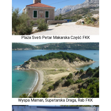
Plaża Sveti Petar Makarska Część FKK
Wyspa Maman, Supetarska Draga, Rab FKK