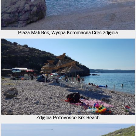
Plaża Mali Bok, Wyspa Koromačna Cres zdjęcia
Zdjęcia Potovošće Krk Beach