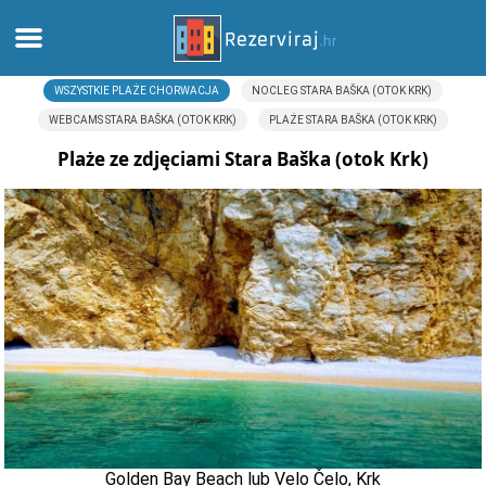
WSZYSTKIE PLAŻE CHORWACJA
NOCLEG STARA BAŠKA (OTOK KRK)
Dom
WEBCAMS STARA BAŠKA (OTOK KRK)
PLAŻE STARA BAŠKA (OTOK KRK)
Apartamenty
Plaże ze zdjęciami Stara Baška (otok Krk)
Informacja turystyczna
Plaże
webcams
Poznaj Chorwację
muzea
Golden Bay Beach lub Velo Čelo, Krk