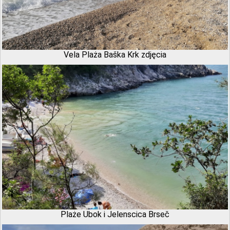
Vela Plaża Baška Krk zdjęcia
Plaże Ubok i Jelenscica Brseč