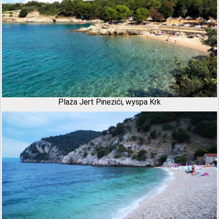
Plaża Jert Pinezići, wyspa Krk