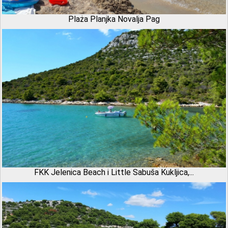
Plaża Planjka Novalja Pag
FKK Jelenica Beach i Little Sabuša Kukljica,...