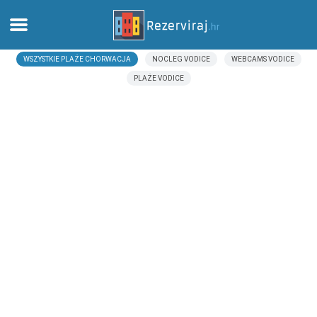
WSZYSTKIE PLAŻE CHORWACJA
NOCLEG VODICE
WEBCAMS VODICE
Dom
PLAŻE VODICE
Apartamenty
Informacja turystyczna
Plaże
webcams
Poznaj Chorwację
muzea